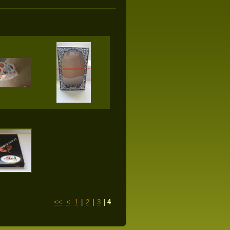
<<
<
1
|
2
|
3
|
4