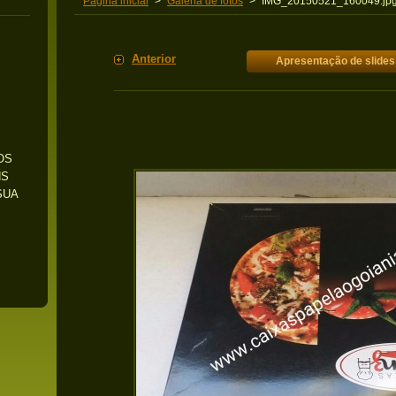
Pagina inicial
>
Galeria de fotos
>
IMG_20150521_160049.jp
Anterior
Apresentação de slides
OS
NS
SUA