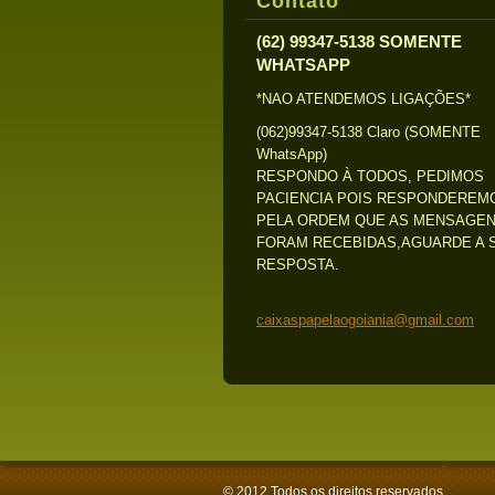
Contato
(62) 99347-5138 SOMENTE
WHATSAPP
*NAO ATENDEMOS LIGAÇÕES*
(062)99347-5138 Claro (SOMENTE
WhatsApp)
RESPONDO À TODOS, PEDIMOS
PACIENCIA POIS RESPONDEREM
PELA ORDEM QUE AS MENSAGE
FORAM RECEBIDAS,AGUARDE A 
RESPOSTA.
caixaspa
pelaogoi
ania@gma
il.com
© 2012 Todos os direitos reservados.