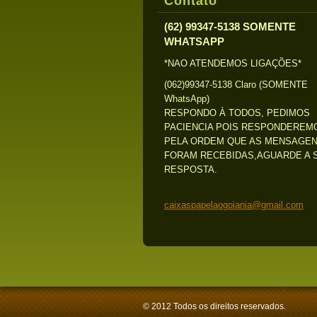
Contato
(62) 99347-5138 SOMENTE
WHATSAPP
*NAO ATENDEMOS LIGAÇÕES*
(062)99347-5138 Claro (SOMENTE
WhatsApp)
RESPONDO À TODOS, PEDIMOS
PACIENCIA POIS RESPONDEREM
PELA ORDEM QUE AS MENSAGE
FORAM RECEBIDAS,AGUARDE A 
RESPOSTA.
caixaspa
pelaogoi
ania@gma
il.com
© 2012 Todos os direitos reservados.