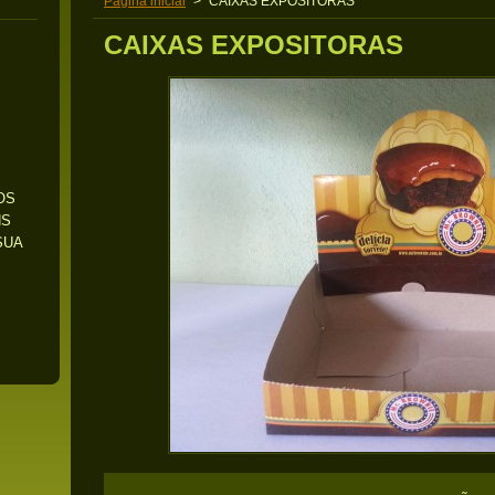
Pagina inicial
>
CAIXAS EXPOSITORAS
CAIXAS EXPOSITORAS
OS
NS
SUA