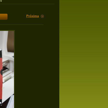
eg
Próxima