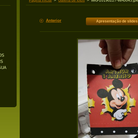
Pagina inicial
>
Galeria de fotos
>
IMG-20190227-WA0045.jp
Anterior
Apresentação de slides
OS
NS
SUA