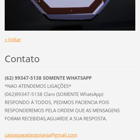
« Voltar
Contato
(62) 99347-5138 SOMENTE WHATSAPP
*NAO ATENDEMOS LIGAÇÕES*
(062)99347-5138 Claro (SOMENTE WhatsApp)
RESPONDO À TODOS, PEDIMOS PACIENCIA POIS
RESPONDEREMOS PELA ORDEM QUE AS MENSAGENS
FORAM RECEBIDAS,AGUARDE A SUA RESPOSTA.
caixaspa
pelaogoi
ania@gma
il.com