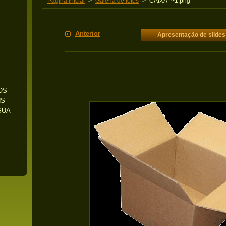
Pagina inicial
>
Galeria de fotos
>
CAIXA_~1.png
Anterior
Apresentação de slides
OS
NS
SUA